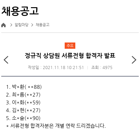
채용공고
알림마당
채용공고
주요
정규직 상담원 서류전형 합격자 발표
작성일 : 2021.11.18 10:21:51
조회 : 4975
1. 박*환( **88)
2. 최*름(**27)
3. 이*화(**59)
4. 김*현(**27)
5. 소*슬(**90)
* 서류전형 합격자분은 개별 연락 드리겠습니다.