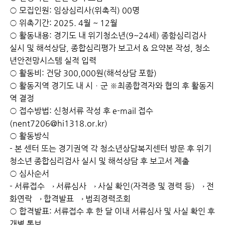
○ 모집인원: 임상심리사(위촉직) 00명
○ 위촉기간: 2025. 4월 ~ 12월
○ 활동내용: 경기도 내 위기청소년(9~24세) 종함심리검사
실시 및 해석상담, 종합심리평가 보고서 & 요약본 작성, 청소
년안전망시스템 실적 입력
○ 활동비: 건당 300,000원(해석상담 포함)
○ 활동지역 경기도 내 시ㆍ군 ※최종합격자와 협의 후 활동지
역 결정
○ 접수방법: 신청서류 작성 후 e-mail 접수
(nent7206@hi1318.or.kr)
○ 활동방식
- 본 센터 또는 경기권역 각 청소년상담복지센터 방문 후 위기
청소년 종합심리검사 실시 및 해석상담 후 보고서 제출
○ 심사순서
- 서류접수 → 서류심사 → 사실 확인(자격증 및 경력 등) → 전
화연락 → 합격발표 → 범죄경력조회
○ 합격발표: 서류접수 후 한 달 이내 서류심사 및 사실 확인 후
개별 통보