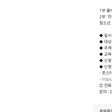
1부 올
2부 '
청소년 
◆ 일시:
◆ 대상
◆ 주제
◆ 교육
◆ 신청기
◆ 신청
- 포스
-
http
② 전화 
​문의 :
첨부파