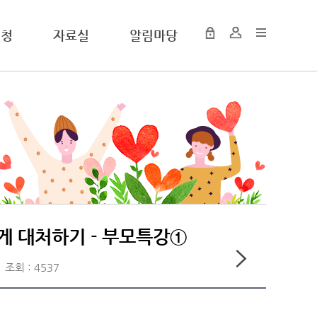
신청
자료실
알림마당
게 대처하기 - 부모특강①
조회 : 4537